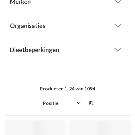
Merken
filter
Organisaties
filter
Dieetbeperkingen
filter
Producten
1
-
24
van
1094
Sorteer op: