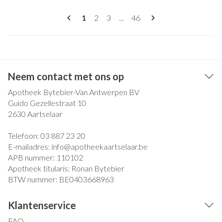
Pagina's
U lees momenteel pagina
Pagina
Pagina
Pagina
1
2
3
...
46
Neem contact met ons op
Apotheek Bytebier-Van Antwerpen BV
Guido Gezellestraat 10
2630
Aartselaar
Telefoon:
03 887 23 20
E-mailadres:
info@
apotheekaartselaar.be
APB nummer:
110102
Apotheek titularis:
Ronan Bytebier
BTW nummer:
BE0403668963
Klantenservice
FAQ