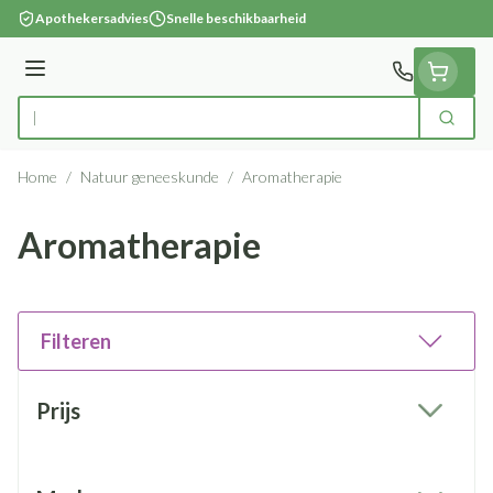
Ga naar de inhoud
Apothekersadvies
Snelle beschikbaarheid
Menu
Zoek
Product, merk, categorie...
Home
/
Natuur geneeskunde
/
Aromatherapie
Aromatherapie
Filteren
Doorgaan naar productlijst
Prijs
filter