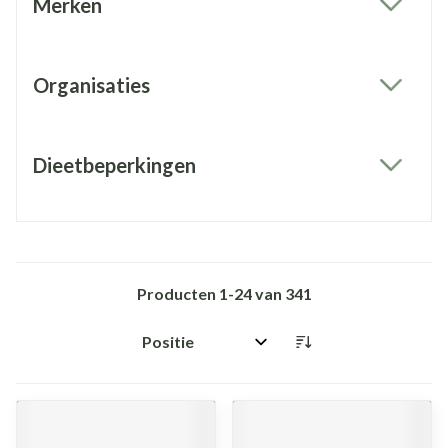
Merken
filter
Organisaties
filter
Dieetbeperkingen
filter
Producten
1
-
24
van
341
Sorteer op: