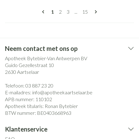
Pagina's
U lees momenteel pagina
Pagina
Pagina
Pagina
1
2
3
...
15
Neem contact met ons op
Apotheek Bytebier-Van Antwerpen BV
Guido Gezellestraat 10
2630
Aartselaar
Telefoon:
03 887 23 20
E-mailadres:
info@
apotheekaartselaar.be
APB nummer:
110102
Apotheek titularis:
Ronan Bytebier
BTW nummer:
BE0403668963
Klantenservice
FAQ