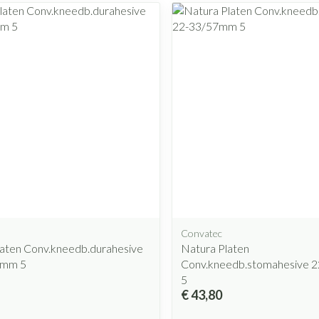
Convatec
laten Conv.kneedb.durahesive
Natura Platen
0mm 5
Conv.kneedb.stomahesive 
5
€ 43,80