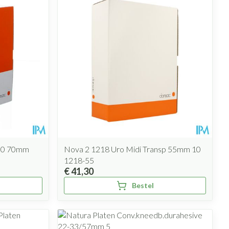
rende
Parfums en
geurproducten
 30 70mm
Nova 2 1218 Uro Midi Transp 55mm 10
1218-55
€ 41,30
CBD
Bestel