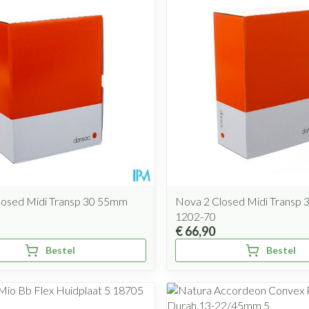
Mondmaskers
rging
Supplementen
Insectenwe
middelen
ssen
 geïrriteerde
losed Midi Transp 30 55mm
Nova 2 Closed Midi Transp
1202-70
€ 66,90
Zelfbruiner
Scheren
Bestel
Bestel