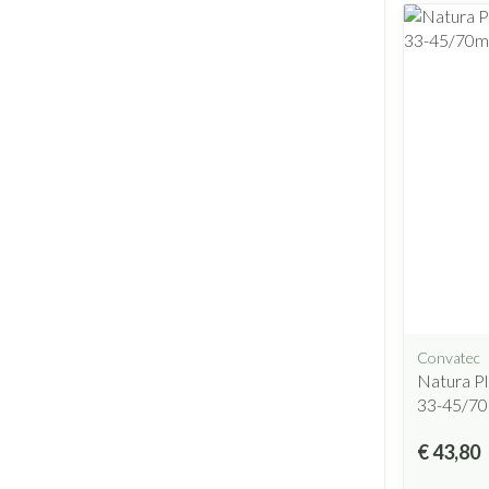
Convatec
Natura P
33-45/7
€ 43,80