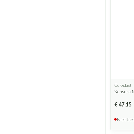
Coloplast
Sensura M
€ 47,15
Niet be