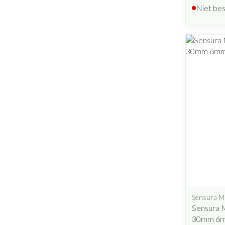
Niet be
Sensura M
Sensura M
30mm 6m