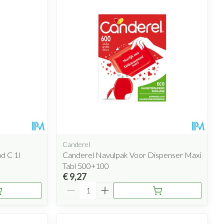
rende
Parfums en
geurproducten
Canderel
d C 1l
Canderel Navulpak Voor Dispenser Maxi
Tabl 500+100
CBD
€ 9,27
Aantal