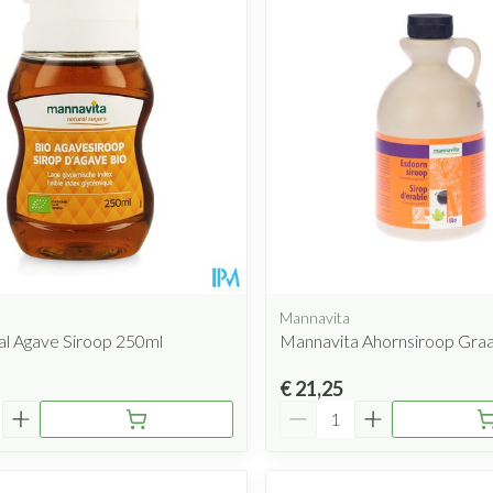
Mondmaskers
rging
Supplementen
Insectenwe
middelen
ssen
 geïrriteerde
l
Mannavita
al Agave Siroop 250ml
Mannavita Ahornsiroop Graa
Zelfbruiner
Scheren
€ 21,25
Aantal