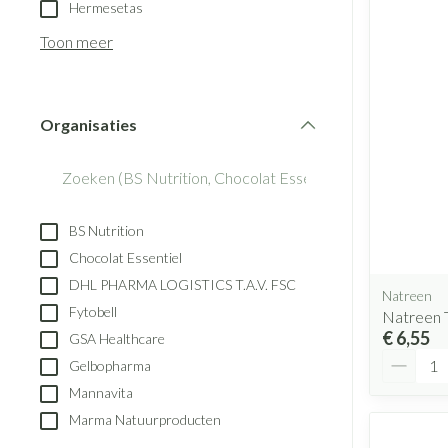
Aerosol toestell
Hermesetas
Blaren
Creme, gel en s
Aerosol accesso
Toon meer
Eelt
Zuurstof
Eksteroog - likd
Ademhalingsst
Toon meer
Organisaties
filter
Spieren en gew
Specifiek voor
Naalden en spu
BS Nutrition
Lichaamsverzorg
Spuiten
Chocolat Essentiel
Infecties
Deodorant
Oplossing voor i
DHL PHARMA LOGISTICS T.A.V. FSC
Natreen
Gezichtsverzorg
Naalden
Fytobell
Natreen 
Luizen
€ 6,55
GSA Healthcare
Naalden voor ins
Aantal
Gelbopharma
pennaalden
Mannavita
Toon meer
Diagnostica
Marma Natuurproducten