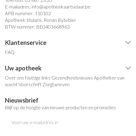
E-mailadres:
info@
apotheekaartselaar.be
APB nummer:
110102
Apotheek titularis:
Ronan Bytebier
BTW nummer:
BE0403668963
Klantenservice
FAQ
Uw apotheek
Over ons
Nuttige links
Gezondheidsnieuws
Apotheker van
wacht
Voorschrift
Zorgtarieven
Nieuwsbrief
Blijf op de hoogte van nieuwe producten en promoties
E-mail adres