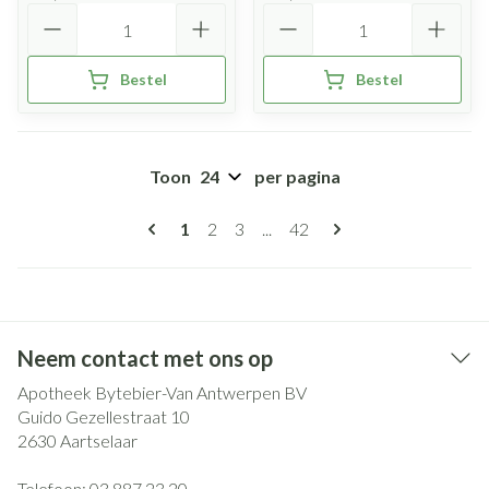
Aantal
Aantal
Bestel
Bestel
Toon
per pagina
Pagina's
U lees momenteel pagina
Pagina
Pagina
Pagina
1
2
3
...
42
Neem contact met ons op
Apotheek Bytebier-Van Antwerpen BV
Guido Gezellestraat 10
2630
Aartselaar
Telefoon:
03 887 23 20