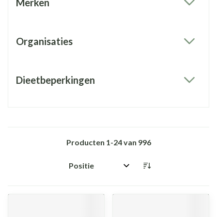
Merken
filter
Organisaties
filter
Dieetbeperkingen
filter
Producten
1
-
24
van
996
Sorteer op: