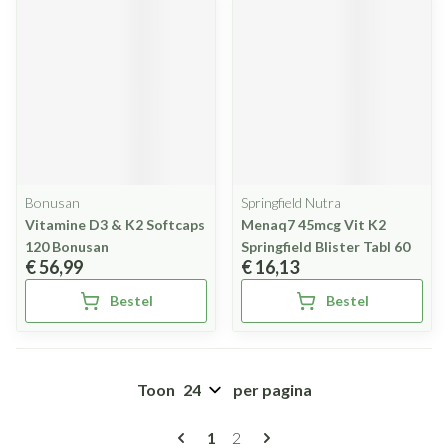
Bonusan
Springfield Nutra
Vitamine D3 & K2 Softcaps
Menaq7 45mcg Vit K2
120 Bonusan
Springfield Blister Tabl 60
€ 56,99
€ 16,13
Bestel
Bestel
Toon
per pagina
Pagina's
U lees momenteel pagina
Pagina
1
2