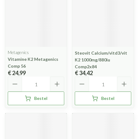
Metagenics
Steovit Calcium/vitd3/vit
Vitamine K2 Metagenics
K2 1000mg/880iu
Comp 56
Comp2x84
€ 24,99
€ 34,42
Aantal
Aantal
Bestel
Bestel