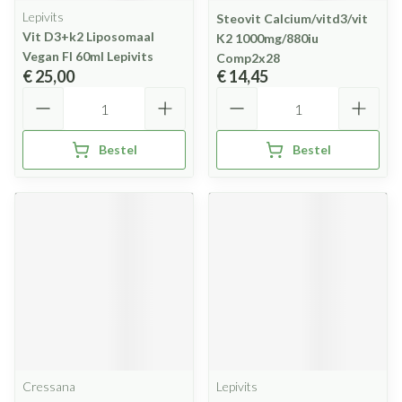
Lepivits
Steovit Calcium/vitd3/vit
Vit D3+k2 Liposomaal
K2 1000mg/880iu
Vegan Fl 60ml Lepivits
Comp2x28
€ 25,00
€ 14,45
Aantal
Aantal
Bestel
Bestel
Cressana
Lepivits