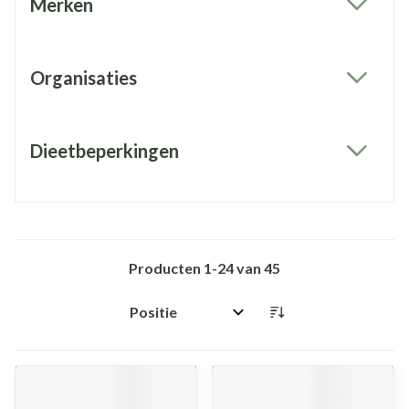
Merken
filter
Organisaties
filter
Dieetbeperkingen
filter
Producten
1
-
24
van
45
Sorteer op: