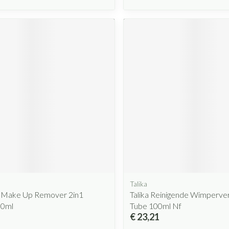
Talika
 Make Up Remover 2in1
Talika Reinigende Wimperver
50ml
Tube 100ml Nf
€ 23,21