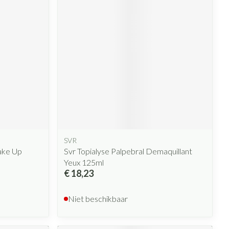
rende
Parfums en
geurproducten
SVR
CBD
ake Up
Svr Topialyse Palpebral Demaquillant
Yeux 125ml
€ 18,23
Niet beschikbaar