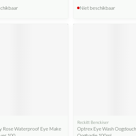
schikbaar
Niet beschikbaar
Reckitt Benckiser
y Rose Waterproof Eye Make
Optrex Eye Wash Oogdouc
ver 100
Oogbadje 100ml