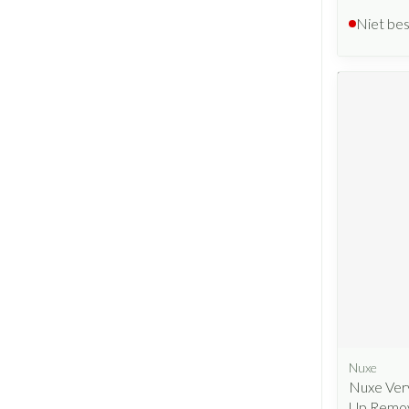
Niet be
Nuxe
Nuxe Ver
Up Remo