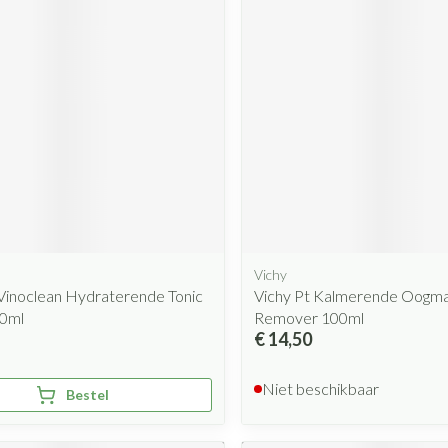
Mondmaskers
rging
Supplementen
Insectenwe
middelen
ssen
 geïrriteerde
Vichy
Zelfbruiner
Scheren
Vinoclean Hydraterende Tonic
Vichy Pt Kalmerende Oogm
00ml
Remover 100ml
€ 14,50
Niet beschikbaar
Bestel