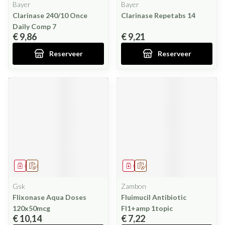
Bayer
Bayer
Clarinase 240/10 Once
Clarinase Repetabs 14
Daily Comp 7
€ 9,86
€ 9,21
Reserveer
Reserveer
Geneesmiddel
Op voorschrift
Geneesmiddel
Op voorschrift
Gsk
Zambon
Flixonase Aqua Doses
Fluimucil Antibiotic
120x50mcg
Fl1+amp 1topic
€ 10,14
€ 7,22