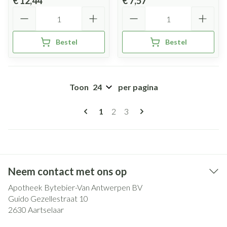
€ 12,44
€ 7,57
Aantal
Aantal
Bestel
Bestel
Toon
per pagina
Pagina's
U lees momenteel pagina
Pagina
Pagina
1
2
3
Neem contact met ons op
Apotheek Bytebier-Van Antwerpen BV
Guido Gezellestraat 10
2630
Aartselaar