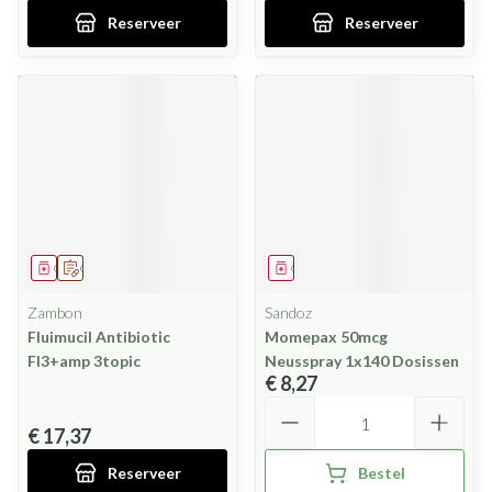
Reserveer
Reserveer
Geneesmiddel
Op voorschrift
Geneesmiddel
Zambon
Sandoz
Fluimucil Antibiotic
Momepax 50mcg
Fl3+amp 3topic
Neusspray 1x140 Dosissen
€ 8,27
Aantal
€ 17,37
Reserveer
Bestel