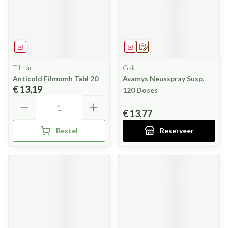
Geneesmiddel
Geneesmiddel
Op voorschrift
Tilman
Gsk
Anticold Filmomh Tabl 20
Avamys Neusspray Susp.
€ 13,19
120 Doses
Aantal
€ 13,77
Bestel
Reserveer