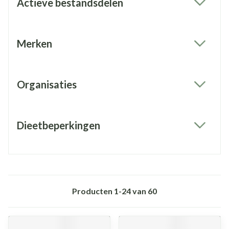
Actieve bestandsdelen
filter
Merken
filter
Organisaties
filter
Dieetbeperkingen
filter
Producten
1
-
24
van
60