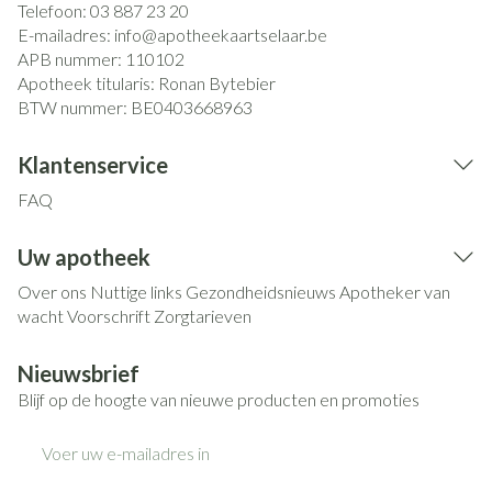
Telefoon:
03 887 23 20
E-mailadres:
info@
apotheekaartselaar.be
APB nummer:
110102
Apotheek titularis:
Ronan Bytebier
BTW nummer:
BE0403668963
Klantenservice
FAQ
Uw apotheek
Over ons
Nuttige links
Gezondheidsnieuws
Apotheker van
wacht
Voorschrift
Zorgtarieven
Nieuwsbrief
Blijf op de hoogte van nieuwe producten en promoties
E-mail adres