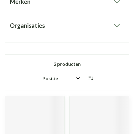
Merken
filter
Organisaties
filter
2
producten
Sorteer op: