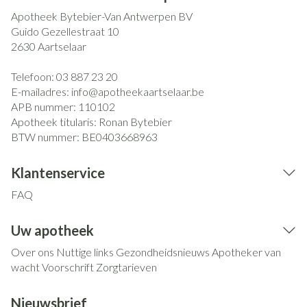
Apotheek Bytebier-Van Antwerpen BV
Guido Gezellestraat 10
2630
Aartselaar
Telefoon:
03 887 23 20
E-mailadres:
info@
apotheekaartselaar.be
APB nummer:
110102
Apotheek titularis:
Ronan Bytebier
BTW nummer:
BE0403668963
Klantenservice
FAQ
Uw apotheek
Over ons
Nuttige links
Gezondheidsnieuws
Apotheker van
wacht
Voorschrift
Zorgtarieven
Nieuwsbrief