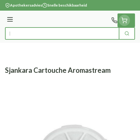
Ga naar de inhoud
Apothekersadvies
Snelle beschikbaarheid
Menu
Zoek
Product, merk, categorie...
Sjankara Cartouche Aromastream