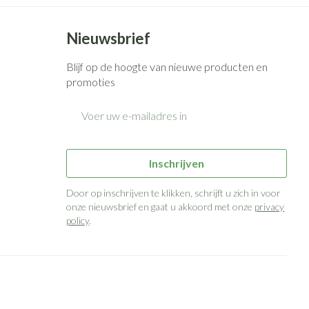
Bed
g zon
Doorliggen - decubitis
Nieuwsbrief
ie
Urinewegen
Toon meer
Blijf op de hoogte van nieuwe producten en
promoties
id, spanning
Stoppen met roken
 en intieme
n Orthopedie
E-mail adres
Gezichtsreiniging -
Instrumenten
sche
ontschminken
 anticonceptie
Reinigingsmelk, - crème, -olie
Anti tumor middelen
Inschrijven
en gel
n
Tonic - lotion
Door op inschrijven te klikken, schrijft u zich in voor
orging
Anesthesie
onze nieuwsbrief en gaat u akkoord met onze
privacy
Micellair water
policy
.
t
Specifiek voor de ogen
ie
Diverse geneesmiddelen
Toon meer