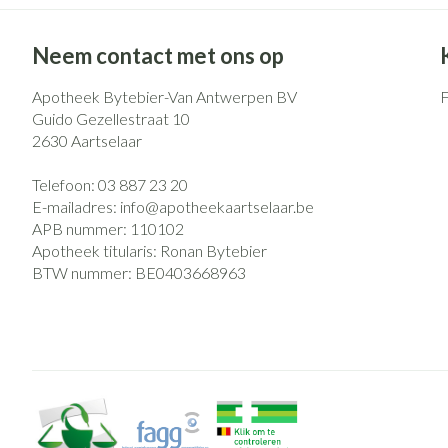
Eelt
Zuurstof
Eksteroog - likd
Neem contact met ons op
Ademhalingsst
Toon meer
Apotheek Bytebier-Van Antwerpen BV
Guido Gezellestraat 10
Spieren en gew
2630
Aartselaar
Specifiek voor
Naalden en spu
Telefoon:
03 887 23 20
Lichaamsverzorg
Spuiten
E-mailadres:
info@
apotheekaartselaar.be
Infecties
APB nummer:
110102
Deodorant
Oplossing voor i
Apotheek titularis:
Ronan Bytebier
Gezichtsverzorg
Naalden
BTW nummer:
BE0403668963
Luizen
Naalden voor ins
pennaalden
Toon meer
Diagnostica
Haar