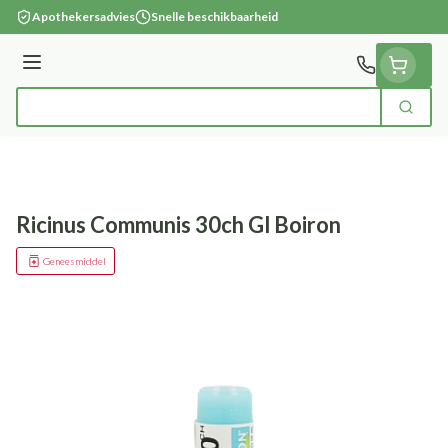
Ga naar de inhoud
Apothekersadvies
Snelle beschikbaarheid
Menu
Zoek
Product, merk, categorie...
Ricinus Communis 30ch Gl Boiron
Geneesmiddel