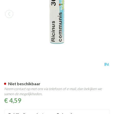
Ricinus Communis 30ch Gl Bo
Niet beschikbaar
Neem contact op met ons via telefoon of e-mail, dan bekijken we
samen de mogelijkheden.
€ 4,59