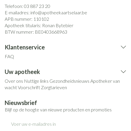
Telefoon:
03 887 23 20
E-mailadres:
info@
apotheekaartselaar.be
APB nummer:
110102
Apotheek titularis:
Ronan Bytebier
BTW nummer:
BE0403668963
Klantenservice
FAQ
Uw apotheek
Over ons
Nuttige links
Gezondheidsnieuws
Apotheker van
wacht
Voorschrift
Zorgtarieven
Nieuwsbrief
Blijf op de hoogte van nieuwe producten en promoties
E-mail adres