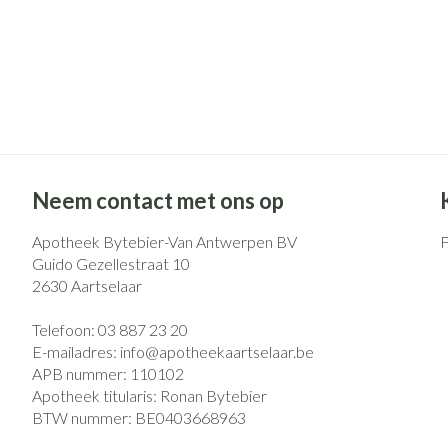
Neem contact met ons op
Apotheek Bytebier-Van Antwerpen BV
Guido Gezellestraat 10
2630
Aartselaar
Telefoon:
03 887 23 20
E-mailadres:
info@
apotheekaartselaar.be
APB nummer:
110102
Apotheek titularis:
Ronan Bytebier
BTW nummer:
BE0403668963