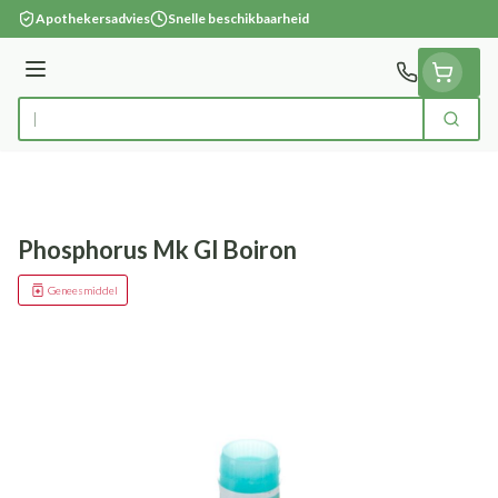
Ga naar de inhoud
Apothekersadvies
Snelle beschikbaarheid
Menu
Zoek
Product, merk, categorie...
Phosphorus Mk Gl Boiron
Geneesmiddel