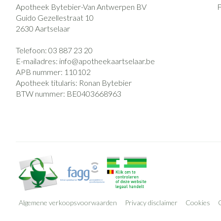
Apotheek Bytebier-Van Antwerpen BV
Guido Gezellestraat 10
2630
Aartselaar
Telefoon:
03 887 23 20
E-mailadres:
info@
apotheekaartselaar.be
APB nummer:
110102
Apotheek titularis:
Ronan Bytebier
BTW nummer:
BE0403668963
Algemene verkoopsvoorwaarden
Privacy disclaimer
Cookies