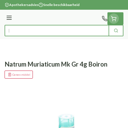
Ga naar de inhoud
Apothekersadvies
Snelle beschikbaarheid
Menu
Zoek
Product, merk, categorie...
Natrum Muriaticum Mk Gr 4g Boiron
Geneesmiddel