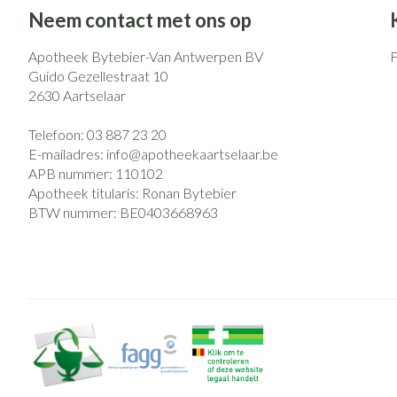
Eelt
Neem contact met ons op
Zuurstof
Eksteroog - likd
Ademhalingsst
Apotheek Bytebier-Van Antwerpen BV
Toon meer
Guido Gezellestraat 10
2630
Aartselaar
Spieren en gew
Telefoon:
03 887 23 20
Specifiek voor
Naalden en spu
E-mailadres:
info@
apotheekaartselaar.be
APB nummer:
110102
Lichaamsverzorg
Spuiten
Infecties
Apotheek titularis:
Ronan Bytebier
Deodorant
Oplossing voor i
BTW nummer:
BE0403668963
Gezichtsverzorg
Naalden
Luizen
Naalden voor ins
pennaalden
Toon meer
Diagnostica
Haar