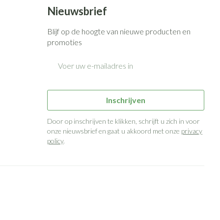
Bed
Nieuwsbrief
g zon
Doorliggen - decubitis
ie
Urinewegen
Blijf op de hoogte van nieuwe producten en
Toon meer
promoties
E-mail adres
id, spanning
Stoppen met roken
 en intieme
n Orthopedie
Gezichtsreiniging -
Instrumenten
sche
ontschminken
Inschrijven
 anticonceptie
Reinigingsmelk, - crème, -olie
Anti tumor middelen
en gel
Door op inschrijven te klikken, schrijft u zich in voor
n
onze nieuwsbrief en gaat u akkoord met onze
privacy
Tonic - lotion
orging
policy
.
Anesthesie
Micellair water
t
Specifiek voor de ogen
ie
Diverse geneesmiddelen
Toon meer