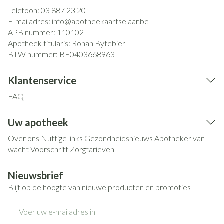
Telefoon:
03 887 23 20
E-mailadres:
info@
apotheekaartselaar.be
APB nummer:
110102
Apotheek titularis:
Ronan Bytebier
BTW nummer:
BE0403668963
Klantenservice
FAQ
Uw apotheek
Over ons
Nuttige links
Gezondheidsnieuws
Apotheker van
wacht
Voorschrift
Zorgtarieven
Nieuwsbrief
Blijf op de hoogte van nieuwe producten en promoties
E-mail adres