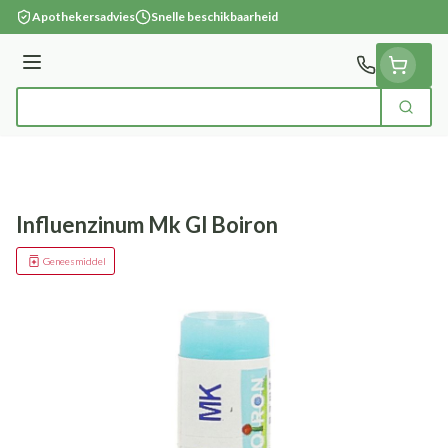
Ga naar de inhoud
Apothekersadvies
Snelle beschikbaarheid
Menu
Zoek
Product, merk, categorie...
Influenzinum Mk Gl Boiron
Geneesmiddel