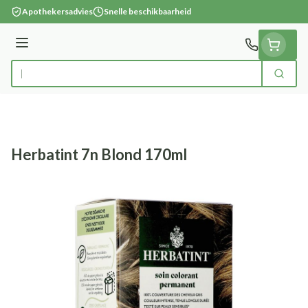
Ga naar de inhoud
Apothekersadvies
Snelle beschikbaarheid
Menu
Zoek
Product, merk, categorie...
Herbatint 7n Blond 170ml