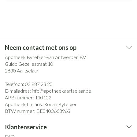
Neem contact met ons op
Apotheek Bytebier-Van Antwerpen BV
Guido Gezellestraat 10
2630
Aartselaar
Telefoon:
03 887 23 20
E-mailadres:
info@
apotheekaartselaar.be
APB nummer:
110102
Apotheek titularis:
Ronan Bytebier
BTW nummer:
BE0403668963
Klantenservice
FAQ