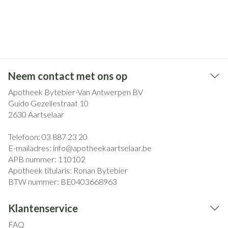
Neem contact met ons op
Apotheek Bytebier-Van Antwerpen BV
Guido Gezellestraat 10
2630
Aartselaar
Telefoon:
03 887 23 20
E-mailadres:
info@
apotheekaartselaar.be
APB nummer:
110102
Apotheek titularis:
Ronan Bytebier
BTW nummer:
BE0403668963
Klantenservice
FAQ