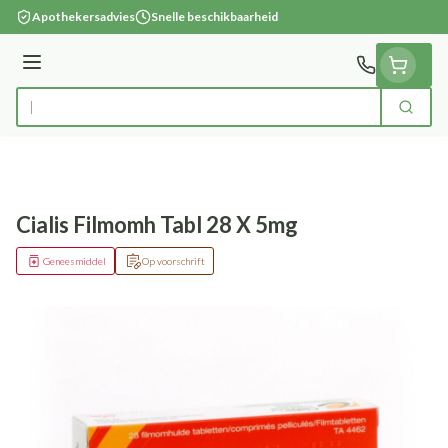
Ga naar de inhoud
Apothekersadvies
Snelle beschikbaarheid
Menu
Zoek
Product, merk, categorie...
Cialis Filmomh Tabl 28 X 5mg
Geneesmiddel
Op voorschrift