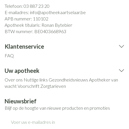
Telefoon:
03 887 23 20
E-mailadres:
info@
apotheekaartselaar.be
APB nummer:
110102
Apotheek titularis:
Ronan Bytebier
BTW nummer:
BE0403668963
Klantenservice
FAQ
Uw apotheek
Over ons
Nuttige links
Gezondheidsnieuws
Apotheker van
wacht
Voorschrift
Zorgtarieven
Nieuwsbrief
Blijf op de hoogte van nieuwe producten en promoties
E-mail adres