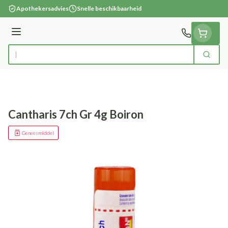
Ga naar de inhoud
Apothekersadvies
Snelle beschikbaarheid
Menu
Zoek
Product, merk, categorie...
Cantharis 7ch Gr 4g Boiron
Geneesmiddel