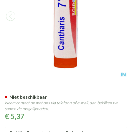
Cantharis 7ch Gr 4g Boiron
Niet beschikbaar
Neem contact op met ons via telefoon of e-mail, dan bekijken we
samen de mogelijkheden.
€ 5,37