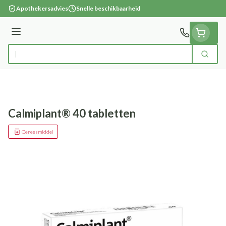
Ga naar de inhoud
Apothekersadvies
Snelle beschikbaarheid
Menu
Zoek
Product, merk, categorie...
Calmiplant® 40 tabletten
Geneesmiddel