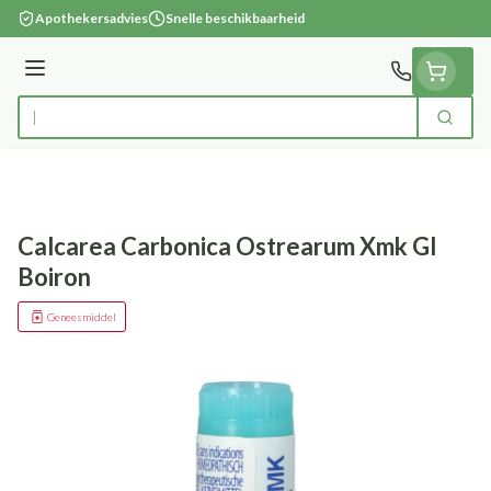
Ga naar de inhoud
Apothekersadvies
Snelle beschikbaarheid
Menu
Zoek
Product, merk, categorie...
Calcarea Carbonica Ostrearum Xmk Gl
Boiron
Geneesmiddel