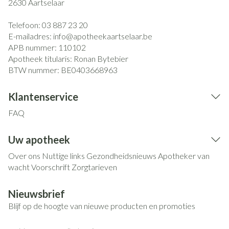
2630
Aartselaar
Telefoon:
03 887 23 20
E-mailadres:
info@
apotheekaartselaar.be
APB nummer:
110102
Apotheek titularis:
Ronan Bytebier
BTW nummer:
BE0403668963
Klantenservice
FAQ
Uw apotheek
Over ons
Nuttige links
Gezondheidsnieuws
Apotheker van
wacht
Voorschrift
Zorgtarieven
Nieuwsbrief
Blijf op de hoogte van nieuwe producten en promoties
E-mail adres