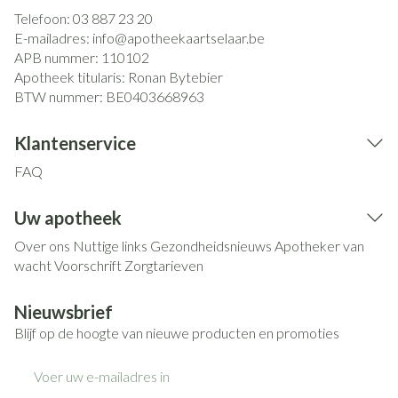
Telefoon:
03 887 23 20
E-mailadres:
info@
apotheekaartselaar.be
APB nummer:
110102
Apotheek titularis:
Ronan Bytebier
BTW nummer:
BE0403668963
Klantenservice
FAQ
Uw apotheek
Over ons
Nuttige links
Gezondheidsnieuws
Apotheker van
wacht
Voorschrift
Zorgtarieven
Nieuwsbrief
Blijf op de hoogte van nieuwe producten en promoties
E-mail adres