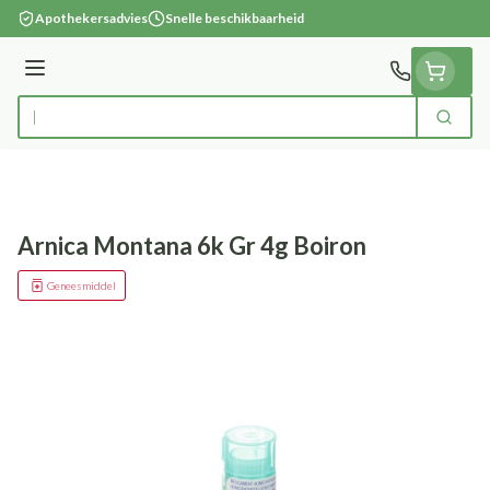
Ga naar de inhoud
Apothekersadvies
Snelle beschikbaarheid
Menu
Zoek
Product, merk, categorie...
Arnica Montana 6k Gr 4g Boiron
Geneesmiddel