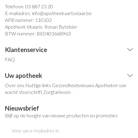
Telefoon:
03 887 23 20
E-mailadres:
info@
apotheekaartselaar.be
APB nummer:
110102
Apotheek titularis:
Ronan Bytebier
BTW nummer:
BE0403668963
Klantenservice
FAQ
Uw apotheek
Over ons
Nuttige links
Gezondheidsnieuws
Apotheker van
wacht
Voorschrift
Zorgtarieven
Nieuwsbrief
Blijf op de hoogte van nieuwe producten en promoties
E-mail adres