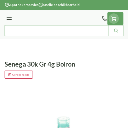
Ga naar de inhoud
Apothekersadvies
Snelle beschikbaarheid
Menu
Zoek
Product, merk, categorie...
Senega 30k Gr 4g Boiron
Geneesmiddel