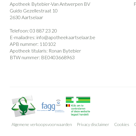
Apotheek Bytebier-Van Antwerpen BV
Guido Gezellestraat 10
2630
Aartselaar
Telefoon:
03 887 23 20
E-mailadres:
info@
apotheekaartselaar.be
APB nummer:
110102
Apotheek titularis:
Ronan Bytebier
BTW nummer:
BE0403668963
Algemene verkoopsvoorwaarden
Privacy disclaimer
Cookies