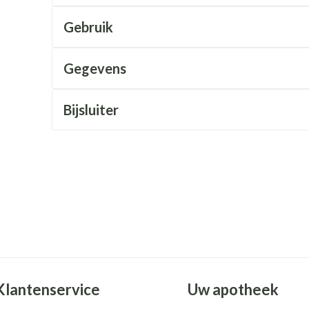
Mondmaskers
rging
Supplementen
Insectenwe
middelen
Gebruik
ssen
 geïrriteerde
Gegevens
Bijsluiter
Zelfbruiner
Scheren
Klantenservice
Uw apotheek