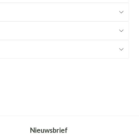
rende
Parfums en
geurproducten
CBD
Nieuwsbrief