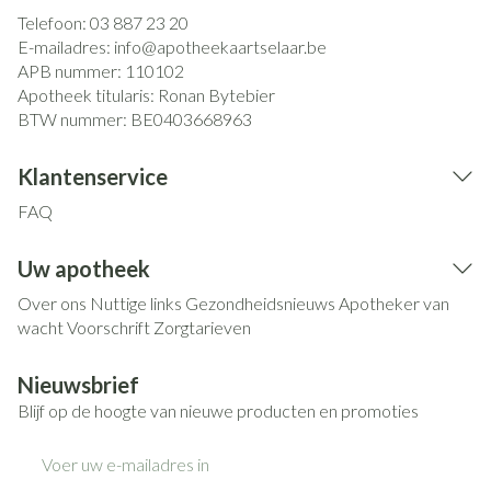
Telefoon:
03 887 23 20
E-mailadres:
info@
apotheekaartselaar.be
APB nummer:
110102
Apotheek titularis:
Ronan Bytebier
BTW nummer:
BE0403668963
Klantenservice
FAQ
Uw apotheek
Over ons
Nuttige links
Gezondheidsnieuws
Apotheker van
wacht
Voorschrift
Zorgtarieven
Nieuwsbrief
Blijf op de hoogte van nieuwe producten en promoties
E-mail adres