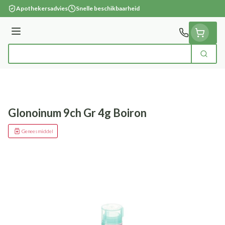
Ga naar de inhoud
Apothekersadvies
Snelle beschikbaarheid
Menu
Zoek
Product, merk, categorie...
Glonoinum 9ch Gr 4g Boiron
Geneesmiddel