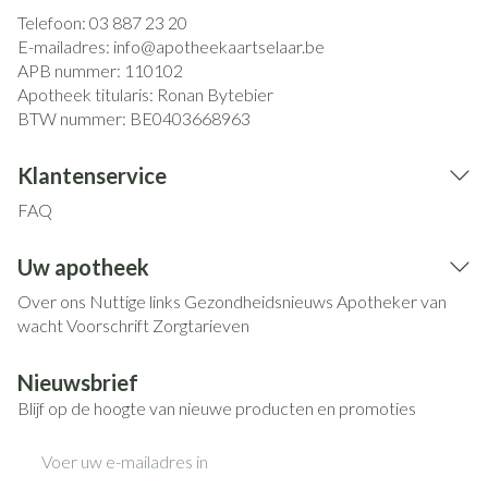
Telefoon:
03 887 23 20
E-mailadres:
info@
apotheekaartselaar.be
APB nummer:
110102
Apotheek titularis:
Ronan Bytebier
BTW nummer:
BE0403668963
Klantenservice
FAQ
Uw apotheek
Over ons
Nuttige links
Gezondheidsnieuws
Apotheker van
wacht
Voorschrift
Zorgtarieven
Nieuwsbrief
Blijf op de hoogte van nieuwe producten en promoties
E-mail adres