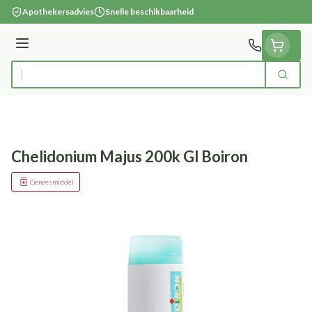
Ga naar de inhoud
Apothekersadvies
Snelle beschikbaarheid
Menu
Zoek
Product, merk, categorie...
Chelidonium Majus 200k Gl Boiron
Geneesmiddel