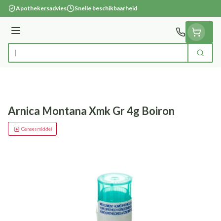
Ga naar de inhoud
Apothekersadvies
Snelle beschikbaarheid
Menu
Zoek
Product, merk, categorie...
Arnica Montana Xmk Gr 4g Boiron
Geneesmiddel