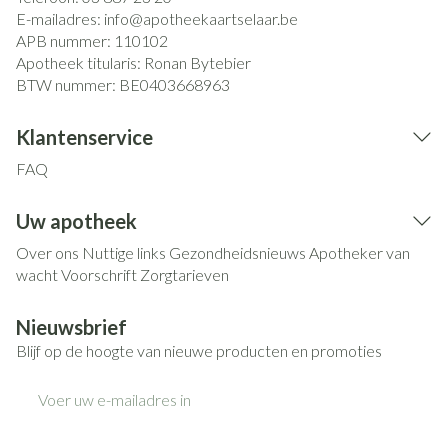
E-mailadres:
info@
apotheekaartselaar.be
APB nummer:
110102
Apotheek titularis:
Ronan Bytebier
BTW nummer:
BE0403668963
Klantenservice
FAQ
Uw apotheek
Over ons
Nuttige links
Gezondheidsnieuws
Apotheker van
wacht
Voorschrift
Zorgtarieven
Nieuwsbrief
Blijf op de hoogte van nieuwe producten en promoties
E-mail adres