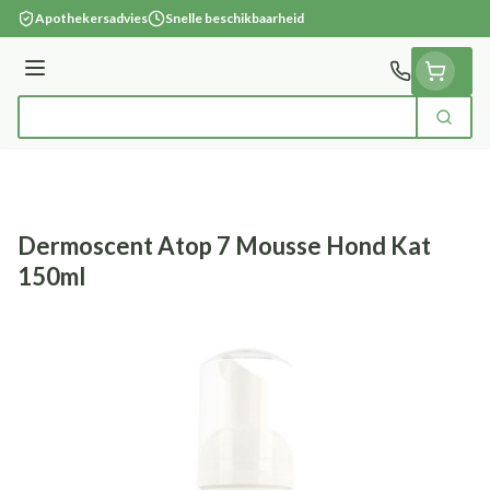
Ga naar de inhoud
Apothekersadvies
Snelle beschikbaarheid
Menu
Zoek
Product, merk, categorie...
Dermoscent Atop 7 Mousse Hond Kat
150ml