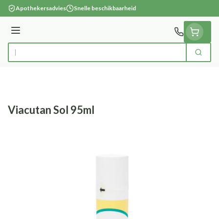
Ga naar de inhoud
Apothekersadvies
Snelle beschikbaarheid
Menu
Zoek
Product, merk, categorie...
Viacutan Sol 95ml