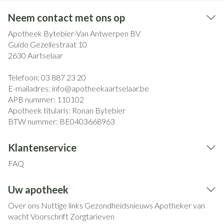
Neem contact met ons op
Apotheek Bytebier-Van Antwerpen BV
Guido Gezellestraat 10
2630
Aartselaar
Telefoon:
03 887 23 20
E-mailadres:
info@
apotheekaartselaar.be
APB nummer:
110102
Apotheek titularis:
Ronan Bytebier
BTW nummer:
BE0403668963
Klantenservice
FAQ
Uw apotheek
Over ons
Nuttige links
Gezondheidsnieuws
Apotheker van
wacht
Voorschrift
Zorgtarieven