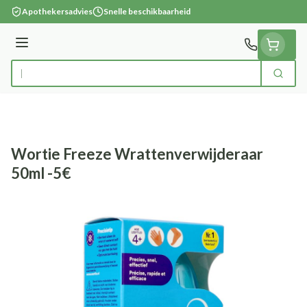
Ga naar de inhoud
Apothekersadvies
Snelle beschikbaarheid
Menu
Zoek
Product, merk, categorie...
Wortie Freeze Wrattenverwijderaar
50ml -5€