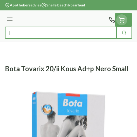
Ga naar de inhoud
Apothekersadvies
Snelle beschikbaarheid
Menu
Zoek
Product, merk, categorie...
Bota Tovarix 20/ii Kous Ad+p Nero Small