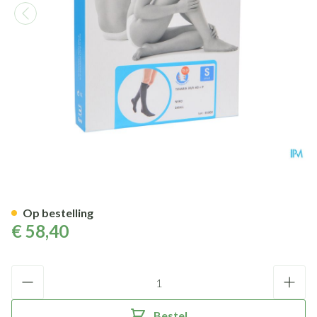
Bota Tovarix 20/ii Kous Ad+p 
Op bestelling
€ 58,40
Aantal
Bestel