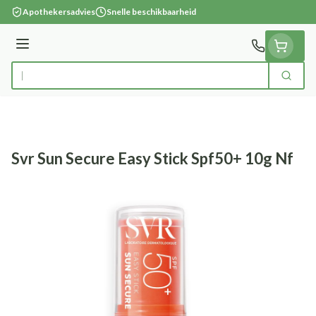
Ga naar de inhoud
Apothekersadvies
Snelle beschikbaarheid
Menu
Zoek
Product, merk, categorie...
Svr Sun Secure Easy Stick Spf50+ 10g Nf