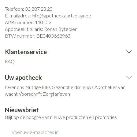
Telefoon:
03 887 23 20
E-mailadres:
info@
apotheekaartselaar.be
APB nummer:
110102
Apotheek titularis:
Ronan Bytebier
BTW nummer:
BE0403668963
Klantenservice
FAQ
Uw apotheek
Over ons
Nuttige links
Gezondheidsnieuws
Apotheker van
wacht
Voorschrift
Zorgtarieven
Nieuwsbrief
Blijf op de hoogte van nieuwe producten en promoties
E-mail adres