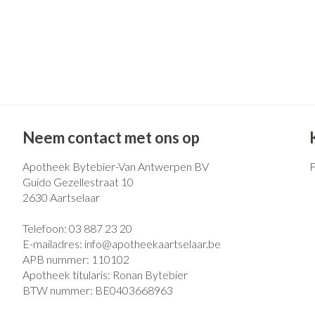
Neem contact met ons op
Apotheek Bytebier-Van Antwerpen BV
Guido Gezellestraat 10
2630
Aartselaar
Telefoon:
03 887 23 20
E-mailadres:
info@
apotheekaartselaar.be
APB nummer:
110102
Apotheek titularis:
Ronan Bytebier
BTW nummer:
BE0403668963