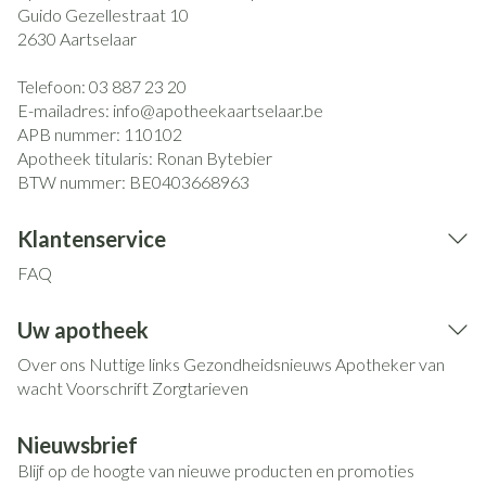
Guido Gezellestraat 10
2630
Aartselaar
Telefoon:
03 887 23 20
E-mailadres:
info@
apotheekaartselaar.be
APB nummer:
110102
Apotheek titularis:
Ronan Bytebier
BTW nummer:
BE0403668963
Klantenservice
FAQ
Uw apotheek
Over ons
Nuttige links
Gezondheidsnieuws
Apotheker van
wacht
Voorschrift
Zorgtarieven
Nieuwsbrief
Blijf op de hoogte van nieuwe producten en promoties