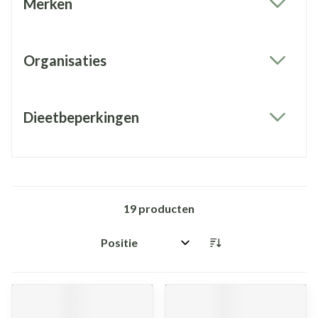
Merken
filter
Organisaties
filter
Dieetbeperkingen
filter
19
producten
Sorteer op: