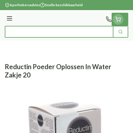
Ga naar de inhoud
Apothekersadvies
Snelle beschikbaarheid
Menu
Zoek
Product, merk, categorie...
Reductin Poeder Oplossen In Water
Zakje 20