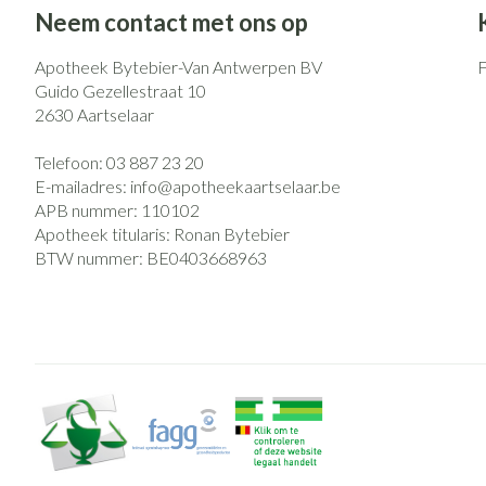
Neem contact met ons op
Apotheek Bytebier-Van Antwerpen BV
Guido Gezellestraat 10
2630
Aartselaar
Telefoon:
03 887 23 20
E-mailadres:
info@
apotheekaartselaar.be
APB nummer:
110102
Apotheek titularis:
Ronan Bytebier
BTW nummer:
BE0403668963