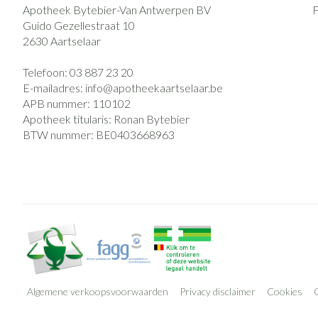
Apotheek Bytebier-Van Antwerpen BV
Guido Gezellestraat 10
2630
Aartselaar
Telefoon:
03 887 23 20
E-mailadres:
info@
apotheekaartselaar.be
APB nummer:
110102
Apotheek titularis:
Ronan Bytebier
BTW nummer:
BE0403668963
Algemene verkoopsvoorwaarden
Privacy disclaimer
Cookies