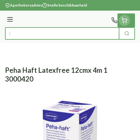
Ga naar de inhoud
Apothekersadvies
Snelle beschikbaarheid
Menu
Zoek
Product, merk, categorie...
Peha Haft Latexfree 12cmx 4m 1
3000420