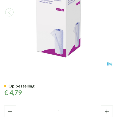
Peha Haft Latexfree 12cmx 4
Op bestelling
€ 4,79
Aantal