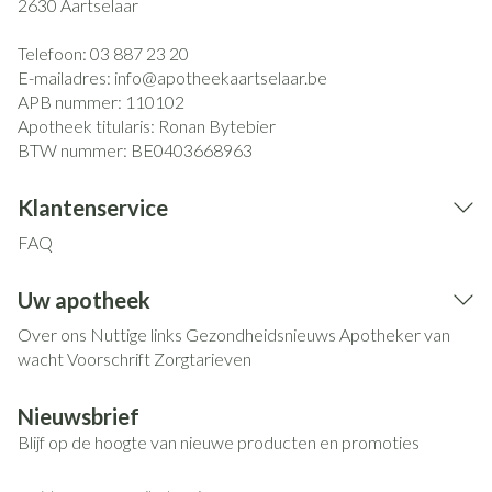
2630
Aartselaar
Telefoon:
03 887 23 20
E-mailadres:
info@
apotheekaartselaar.be
APB nummer:
110102
Apotheek titularis:
Ronan Bytebier
BTW nummer:
BE0403668963
Klantenservice
FAQ
Uw apotheek
Over ons
Nuttige links
Gezondheidsnieuws
Apotheker van
wacht
Voorschrift
Zorgtarieven
Nieuwsbrief
Blijf op de hoogte van nieuwe producten en promoties
E-mail adres