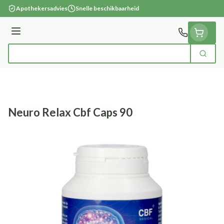
Ga naar de inhoud
Apothekersadvies
Snelle beschikbaarheid
Menu
Zoek
Product, merk, categorie...
Neuro Relax Cbf Caps 90