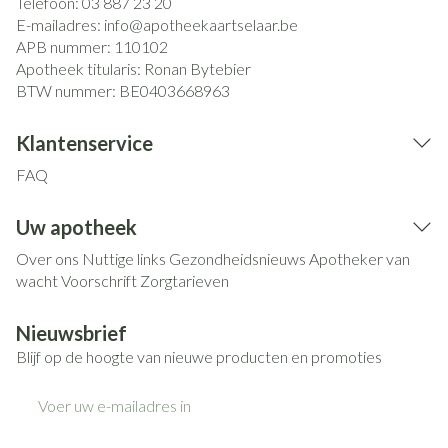
Telefoon:
03 887 23 20
E-mailadres:
info@
apotheekaartselaar.be
APB nummer:
110102
Apotheek titularis:
Ronan Bytebier
BTW nummer:
BE0403668963
Klantenservice
FAQ
Uw apotheek
Over ons
Nuttige links
Gezondheidsnieuws
Apotheker van
wacht
Voorschrift
Zorgtarieven
Nieuwsbrief
Blijf op de hoogte van nieuwe producten en promoties
E-mail adres