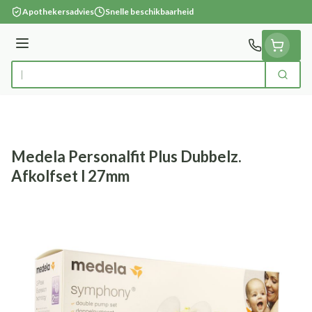
Ga naar de inhoud
Apothekersadvies
Snelle beschikbaarheid
Menu
Zoek
Product, merk, categorie...
Medela Personalfit Plus Dubbelz.
Afkolfset l 27mm