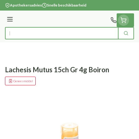
Ga naar de inhoud
Apothekersadvies
Snelle beschikbaarheid
Menu
Zoek
Product, merk, categorie...
Lachesis Mutus 15ch Gr 4g Boiron
Geneesmiddel