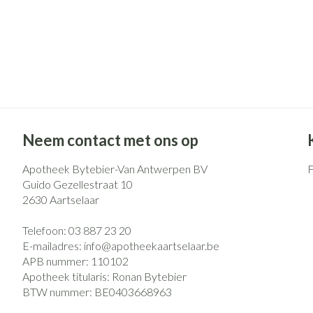
Neem contact met ons op
Apotheek Bytebier-Van Antwerpen BV
Guido Gezellestraat 10
2630
Aartselaar
Telefoon:
03 887 23 20
E-mailadres:
info@
apotheekaartselaar.be
APB nummer:
110102
Apotheek titularis:
Ronan Bytebier
BTW nummer:
BE0403668963