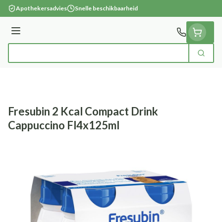
Ga naar de inhoud
Apothekersadvies
Snelle beschikbaarheid
Menu
Zoek
Product, merk, categorie...
Fresubin 2 Kcal Compact Drink
Cappuccino Fl4x125ml