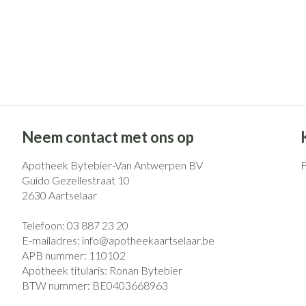
Neem contact met ons op
Apotheek Bytebier-Van Antwerpen BV
Guido Gezellestraat 10
2630
Aartselaar
Telefoon:
03 887 23 20
E-mailadres:
info@
apotheekaartselaar.be
APB nummer:
110102
Apotheek titularis:
Ronan Bytebier
BTW nummer:
BE0403668963