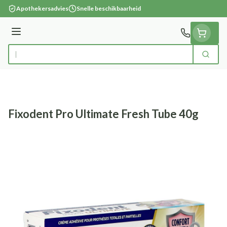
Ga naar de inhoud
Apothekersadvies
Snelle beschikbaarheid
Menu
Zoek
Product, merk, categorie...
Fixodent Pro Ultimate Fresh Tube 40g