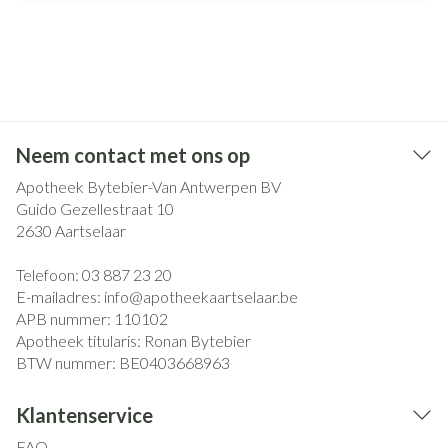
Neem contact met ons op
Apotheek Bytebier-Van Antwerpen BV
Guido Gezellestraat 10
2630
Aartselaar
Telefoon:
03 887 23 20
E-mailadres:
info@
apotheekaartselaar.be
APB nummer:
110102
Apotheek titularis:
Ronan Bytebier
BTW nummer:
BE0403668963
Klantenservice
FAQ