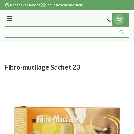
Ga naar de inhoud
Apothekersadvies
Snelle beschikbaarheid
Menu
Zoek
Product, merk, categorie...
Fibro-mucilage Sachet 20