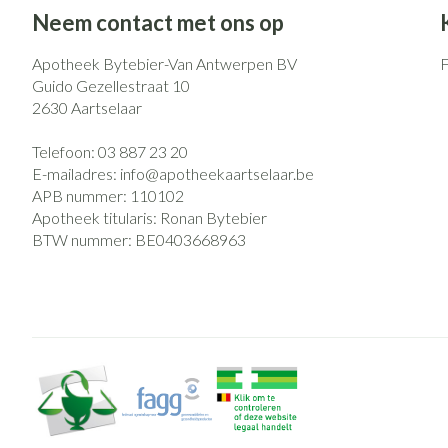
Eelt
Neem contact met ons op
Zuurstof
Eksteroog - likd
Ademhalingsst
Apotheek Bytebier-Van Antwerpen BV
Toon meer
Guido Gezellestraat 10
2630
Aartselaar
Spieren en gew
Telefoon:
03 887 23 20
Specifiek voor
Naalden en spu
E-mailadres:
info@
apotheekaartselaar.be
APB nummer:
110102
Lichaamsverzorg
Spuiten
Infecties
Apotheek titularis:
Ronan Bytebier
Deodorant
Oplossing voor i
BTW nummer:
BE0403668963
Gezichtsverzorg
Naalden
Luizen
Naalden voor ins
pennaalden
Toon meer
Diagnostica
Haar