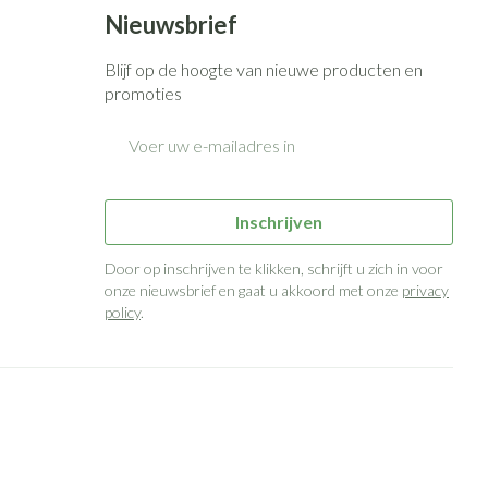
Bed
Nieuwsbrief
g zon
Doorliggen - decubitis
ie
Urinewegen
Blijf op de hoogte van nieuwe producten en
Toon meer
promoties
E-mail adres
id, spanning
Stoppen met roken
 en intieme
n Orthopedie
Gezichtsreiniging -
Instrumenten
sche
ontschminken
Inschrijven
 anticonceptie
Reinigingsmelk, - crème, -olie
Anti tumor middelen
en gel
Door op inschrijven te klikken, schrijft u zich in voor
n
onze nieuwsbrief en gaat u akkoord met onze
privacy
Tonic - lotion
orging
policy
.
Anesthesie
Micellair water
t
Specifiek voor de ogen
ie
Diverse geneesmiddelen
Toon meer