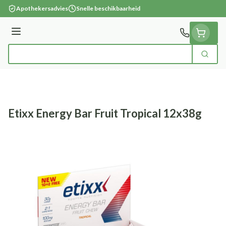
Ga naar de inhoud
Apothekersadvies
Snelle beschikbaarheid
Menu
Zoek
Product, merk, categorie...
Etixx Energy Bar Fruit Tropical 12x38g